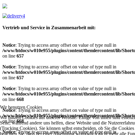
Vertrieb und Service in Zusammenarbeit mit:
Notice
: Trying to access array offset on value of type null in
/www/htdocs/w010e955/plugins/content/themlercontent/lib/Short
on line
657
Notice
: Trying to access array offset on value of type null in
/www/htdocs/w010e955/plugins/content/themlercontent/lib/Short
on line
657
Notice
: Trying to access array offset on value of type null in
/www/htdocs/w010e955/plugins/content/themlercontent/lib/Short
on line
668
Wir benutzen Cookies
Notice
: Trying to access array offset on value of type null in
/www/htdocs/w010e955/plugins/content/themlercontent/lib/Short
Wir nutzen Cookies auf unserer Website. Einige von ihnen sind essenzie
on line
668
Seite, während andere uns helfen, diese Website und die Nutzererfahr
(Tracking Cookies). Sie können selbst entscheiden, ob Sie die Cookies
Notice
: Trying to access array offset on value of type null in
beachten Sie, dass bei einer Ablehnung womöglich nicht mehr alle Funk