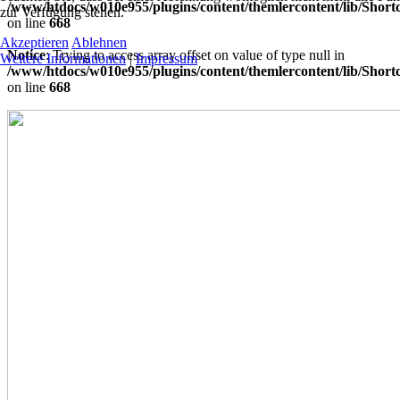
/www/htdocs/w010e955/plugins/content/themlercontent/lib/Short
zur Verfügung stehen.
on line
668
Akzeptieren
Ablehnen
Notice
: Trying to access array offset on value of type null in
Weitere Informationen
|
Impressum
/www/htdocs/w010e955/plugins/content/themlercontent/lib/Short
on line
668